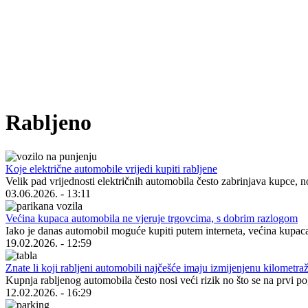
Rabljeno
Koje električne automobile vrijedi kupiti rabljene
Velik pad vrijednosti električnih automobila često zabrinjava kupce,
03.06.2026. - 13:11
Većina kupaca automobila ne vjeruje trgovcima, s dobrim razlogom
Iako je danas automobil moguće kupiti putem interneta, većina kupac
19.02.2026. - 12:59
Znate li koji rabljeni automobili najčešće imaju izmijenjenu kilometra
Kupnja rabljenog automobila često nosi veći rizik no što se na prvi p
12.02.2026. - 16:29