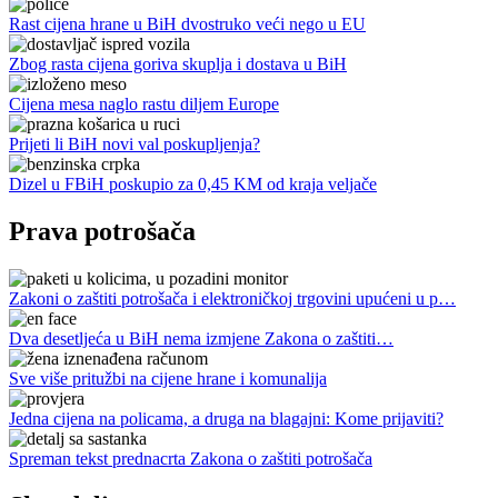
Rast cijena hrane u BiH dvostruko veći nego u EU
Zbog rasta cijena goriva skuplja i dostava u BiH
Cijena mesa naglo rastu diljem Europe
Prijeti li BiH novi val poskupljenja?
Dizel u FBiH poskupio za 0,45 KM od kraja veljače
Prava potrošača
Zakoni o zaštiti potrošača i elektroničkoj trgovini upućeni u p…
Dva desetljeća u BiH nema izmjene Zakona o zaštiti…
Sve više pritužbi na cijene hrane i komunalija
Jedna cijena na policama, a druga na blagajni: Kome prijaviti?
Spreman tekst prednacrta Zakona o zaštiti potrošača