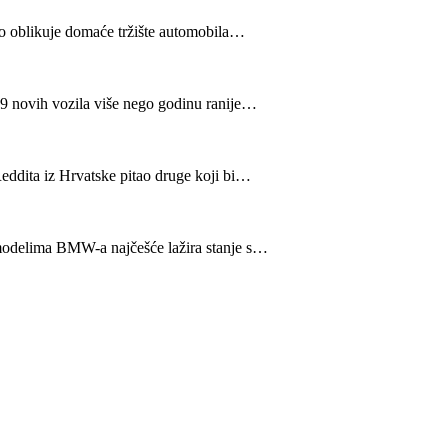
tno oblikuje domaće tržište automobila…
469 novih vozila više nego godinu ranije…
Reddita iz Hrvatske pitao druge koji bi…
 modelima BMW-a najčešće lažira stanje s…