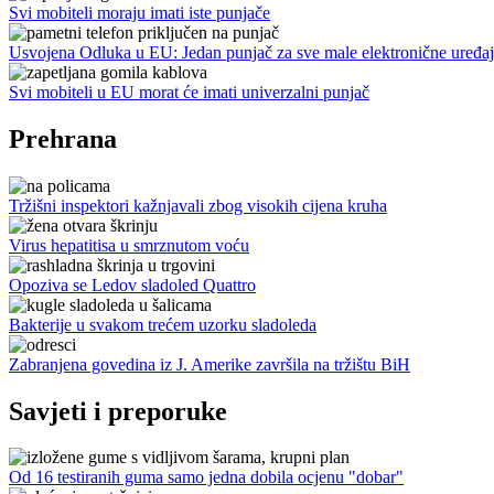
Svi mobiteli moraju imati iste punjače
Usvojena Odluka u EU: Jedan punjač za sve male elektronične uređ
Svi mobiteli u EU morat će imati univerzalni punjač
Prehrana
Tržišni inspektori kažnjavali zbog visokih cijena kruha
Virus hepatitisa u smrznutom voću
Opoziva se Ledov sladoled Quattro
Bakterije u svakom trećem uzorku sladoleda
Zabranjena govedina iz J. Amerike završila na tržištu BiH
Savjeti i preporuke
Od 16 testiranih guma samo jedna dobila ocjenu "dobar"