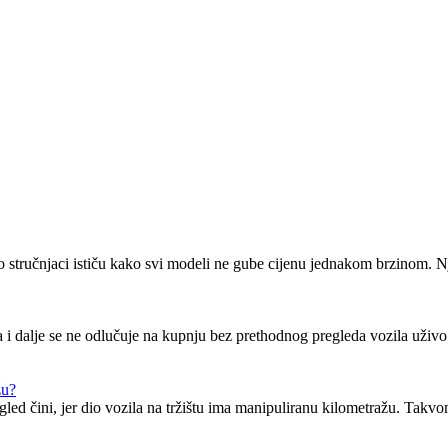
 no stručnjaci ističu kako svi modeli ne gube cijenu jednakom brzinom.
a i dalje se ne odlučuje na kupnju bez prethodnog pregleda vozila uži
žu?
ogled čini, jer dio vozila na tržištu ima manipuliranu kilometražu. Ta