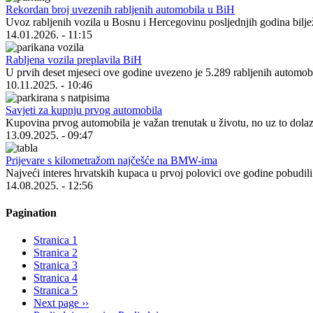
Rekordan broj uvezenih rabljenih automobila u BiH
Uvoz rabljenih vozila u Bosnu i Hercegovinu posljednjih godina biljež
14.01.2026. - 11:15
Rabljena vozila preplavila BiH
U prvih deset mjeseci ove godine uvezeno je 5.289 rabljenih automobil
10.11.2025. - 10:46
Savjeti za kupnju prvog automobila
Kupovina prvog automobila je važan trenutak u životu, no uz to dolaz
13.09.2025. - 09:47
Prijevare s kilometražom najčešće na BMW-ima
Najveći interes hrvatskih kupaca u prvoj polovici ove godine pobud
14.08.2025. - 12:56
Pagination
Stranica
1
Stranica
2
Stranica
3
Stranica
4
Stranica
5
Next page
››