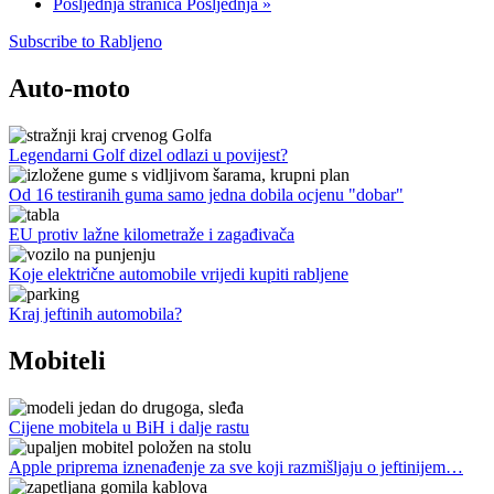
Posljednja stranica
Posljednja »
Subscribe to Rabljeno
Auto-moto
Legendarni Golf dizel odlazi u povijest?
Od 16 testiranih guma samo jedna dobila ocjenu "dobar"
EU protiv lažne kilometraže i zagađivača
Koje električne automobile vrijedi kupiti rabljene
Kraj jeftinih automobila?
Mobiteli
Cijene mobitela u BiH i dalje rastu
Apple priprema iznenađenje za sve koji razmišljaju o jeftinijem…