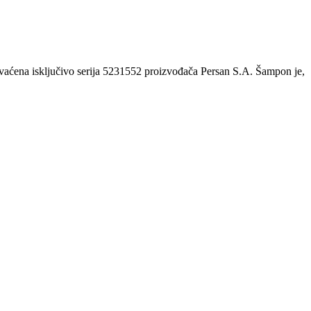
hvaćena isključivo serija 5231552 proizvođača Persan S.A. Šampon je,