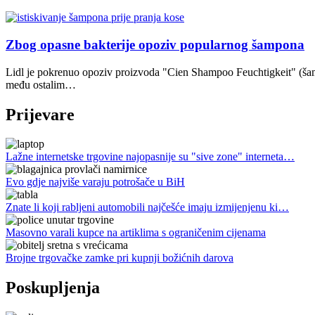
Zbog opasne bakterije opoziv popularnog šampona
Lidl je pokrenuo opoziv proizvoda "Cien Shampoo Feuchtigkeit" (šamp
među ostalim…
Prijevare
Lažne internetske trgovine najopasnije su "sive zone" interneta…
Evo gdje najviše varaju potrošače u BiH
Znate li koji rabljeni automobili najčešće imaju izmijenjenu ki…
Masovno varali kupce na artiklima s ograničenim cijenama
Brojne trgovačke zamke pri kupnji božićnih darova
Poskupljenja