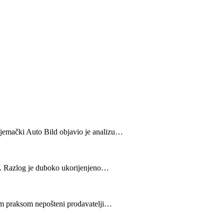
 Njemački Auto Bild objavio je analizu…
vo. Razlog je duboko ukorijenjeno…
kvom praksom nepošteni prodavatelji…