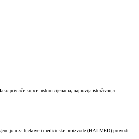
Iako privlače kupce niskim cijenama, najnovija istraživanja
 s Agencijom za lijekove i medicinske proizvode (HALMED) provodi