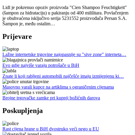
Lidl je pokrenuo opoziv proizvoda "Cien Shampoo Feuchtigkeit"
(šampon za hidrataciju) u pakiranju od 400 mililitara. Povlačenjem
je obuhvaćena isključivo serija 5231552 proizvođača Persan S.A.
Šampon je, među ostalim…
Prijevare
Lažne internetske trgovine najopasnije su "sive zone" interneta…
Evo gdje najviše varaju potrošače u BiH
Znate li koji rabljeni automobili najčešće imaju izmijenjenu ki…
Masovno varali kupce na artiklima s ograničenim cijenama
Brojne trgovačke zamke pri kupnji božićnih darova
Poskupljenja
Rast cijena hrane u BiH dvostruko veći nego u EU