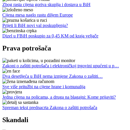
Zbog rasta cijena goriva skuplja i dostava u BiH
Cijena mesa naglo rastu diljem Europe
Prijeti li BiH novi val poskupljenja?
Dizel u FBiH poskupio za 0,45 KM od kraja veljače
Prava potrošača
Zakoni o zaštiti potrošača i elektroničkoj trgovini upućeni u p…
Dva desetljeća u BiH nema izmjene Zakona o zaštiti…
Sve više pritužbi na cijene hrane i komunalija
Jedna cijena na policama, a druga na blagajni: Kome prijaviti?
Spreman tekst prednacrta Zakona o zaštiti potrošača
Skandali