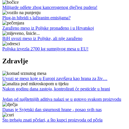
Milijarde odšete zbog kancerogenog dječjeg pudera!
Plug-in hibridi s lažiranim emisijama?
Zaraženo meso iz Poljske pronađeno i u Hrvatskoj
BiH uvozi meso iz Poljske, ali nije zaraženo
Poljska izvezla 2700 kg sumnjivog mesa u EU!
Zdravlje
Uvozi se meso koje u Europi završava kao hrana za živ…
Nakon godinu dana zastoja, kontrolirati će pesticide u hrani
Jedan od najštetnijih aditiva nalazi se u gotovo svakom proizvodu
Danas je Svjetski dan sigurnosti hrane - posao svih nas
Što trebaju znati pčelari, a što kupci proizvoda od pčela