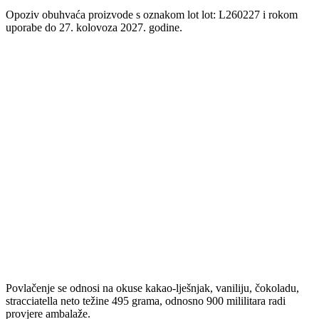
Opoziv obuhvaća proizvode s oznakom lot lot: L260227 i rokom
uporabe do 27. kolovoza 2027. godine.
Povlačenje se odnosi na okuse kakao-lješnjak, vaniliju, čokoladu,
stracciatella neto težine 495 grama, odnosno 900 mililitara radi
provjere ambalaže.