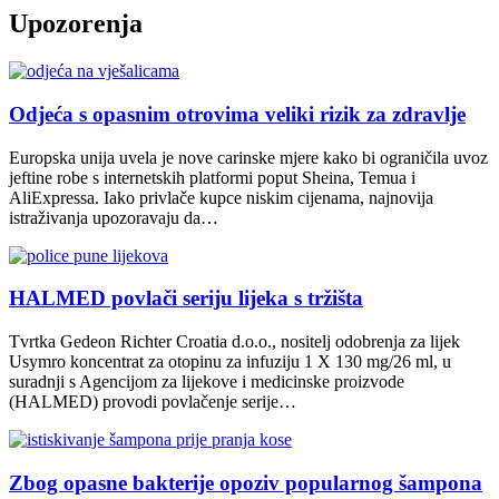
Upozorenja
Odjeća s opasnim otrovima veliki rizik za zdravlje
Europska unija uvela je nove carinske mjere kako bi ograničila uvoz
jeftine robe s internetskih platformi poput Sheina, Temua i
AliExpressa. Iako privlače kupce niskim cijenama, najnovija
istraživanja upozoravaju da…
HALMED povlači seriju lijeka s tržišta
Tvrtka Gedeon Richter Croatia d.o.o., nositelj odobrenja za lijek
Usymro koncentrat za otopinu za infuziju 1 X 130 mg/26 ml, u
suradnji s Agencijom za lijekove i medicinske proizvode
(HALMED) provodi povlačenje serije…
Zbog opasne bakterije opoziv popularnog šampona