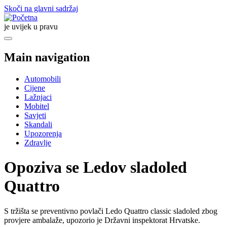
Skoči na glavni sadržaj
je uvijek u pravu
Main navigation
Automobili
Cijene
Lažnjaci
Mobitel
Savjeti
Skandali
Upozorenja
Zdravlje
Opoziva se Ledov sladoled
Quattro
S tržišta se preventivno povlači Ledo Quattro classic sladoled zbog
provjere ambalaže, upozorio je Državni inspektorat Hrvatske.