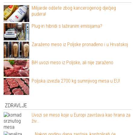
Milijarde odšete zbog kancerogenog dječjeg
pudera!
Plug-in hibridi s lažiranim emisijama?
Zaraženo meso iz Poljske pronađeno i u Hrvatskoj
BiH uvozi meso iz Poljske, ali nije zaraženo
Poljska izvezla 2700 kg sumnjivog mesa u EU!
ZDRAVLJE
Uvozi se meso koje u Europi završava kao hrana za
živ…
Nakon godinu dana zastoja, kontrolirati će