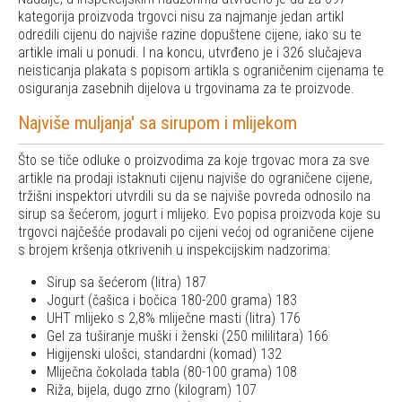
kategorija proizvoda trgovci nisu za najmanje jedan artikl
odredili cijenu do najviše razine dopuštene cijene, iako su te
artikle imali u ponudi. I na koncu, utvrđeno je i 326 slučajeva
neisticanja plakata s popisom artikla s ograničenim cijenama te
osiguranja zasebnih dijelova u trgovinama za te proizvode.
Najviše muljanja' sa sirupom i mlijekom
Što se tiče odluke o proizvodima za koje trgovac mora za sve
artikle na prodaji istaknuti cijenu najviše do ograničene cijene,
tržišni inspektori utvrdili su da se najviše povreda odnosilo na
sirup sa šećerom, jogurt i mlijeko. Evo popisa proizvoda koje su
trgovci najčešće prodavali po cijeni većoj od ograničene cijene
s brojem kršenja otkrivenih u inspekcijskim nadzorima:
Sirup sa šećerom (litra) 187
Jogurt (čašica i bočica 180-200 grama) 183
UHT mlijeko s 2,8% mliječne masti (litra) 176
Gel za tuširanje muški i ženski (250 mililitara) 166
Higijenski ulošci, standardni (komad) 132
Mliječna čokolada tabla (80-100 grama) 108
Riža, bijela, dugo zrno (kilogram) 107