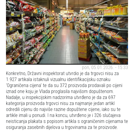
pon, 05.01.2026. - 15:33
Konkretno, Državni inspektorat utvrdio je da trgovci nisu za
1.927 artikala istaknuli vizualnu identifikacijsku oznaku
'Ograničena cijena' te da su 372 proizvoda prodavali po cijeni
iznad one koju je Vlada proglasila najvišom dopuštenom.
Nadalje, u inspekcijskim nadzorima utvrđeno je da za 697
kategorija proizvoda trgovci nisu za najmanje jedan artikl
odredili cijenu do najviše razine dopuštene cijene, iako su te
artikle imali u ponudi. I na koncu, utvrđeno je i 326 slučajeva
neisticanja plakata s popisom artikla s ograničenim cijenama te
osiguranja zasebnih dijelova u trgovinama za te proizvode.