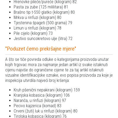
Hrenovke pileće/pureće (kilogram) 82
Pasta za zube (125 mililitara) 81
Brašno tip t-550 glatko (kilogram) 80
Mrkva u rinfuzi (kilogram) 80
Tjestenina špageti (500 grama) 79
Limun u rinfuzi (kilogram) 78
Pile cijelo (kilogram) 73
Jestivo suncokretovo ulje (litra) 72
"Poduzet ćemo prekršajne mjere"
A što se tiče povreda odluke o kategorijama proizvoda unutar
kojih trgovac mora za najmanje jedan artikl iz svake istaknuti
cijenu najviše do ograničene cijene te za taj artikl istaknuti
vizualne identifikacijske oznake, evo popisa proizvoda za koje je
inspekcija utvrdila najveći broj kršenja:
Kruh pšenični nepakirani (kilogram) 159
Kranjska kobasica (kilogram) 106
Naranča, u rinfuzi (kilogram) 97
Pecivo kajzerica (komad) 83
Crveni (žuti) luk u rinfuzi (kilogram) 80
Tirolska kobasica (kilogram) 76