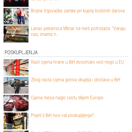
Brojne trgovačke zamke pri kupnji božićnih darova
Lanac pekarnica Mlinar na meti potrošača: "Varaju
nas, imamo n…
POSKUPLJENJA
Rast cijena hrane u BiH dvostruko veći nego u EU
Zbog rasta cijena goriva skuplja i dostava u BiH
Cijena mesa naglo rastu diljem Europe
Prijeti li BiH novi val poskupljenja?