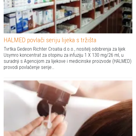
HALMED povlači seriju lijeka s tržišta
Tvrtka Gedeon Richter Croatia d.o.o., nositelj odobrenja za lijek
Usymro koncentrat za otopinu za infuziju 1 X 130 mg/26 ml, u
suradnji s Agencijom za lijekove i medicinske proizvode (HALMED)
provodi povlačenje serije…