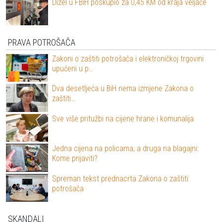
Dizel u FBiH poskupio za 0,45 KM od kraja veljače
PRAVA POTROŠAČA
Zakoni o zaštiti potrošača i elektroničkoj trgovini
upućeni u p…
Dva desetljeća u BiH nema izmjene Zakona o
zaštiti…
Sve više pritužbi na cijene hrane i komunalija
Jedna cijena na policama, a druga na blagajni:
Kome prijaviti?
Spreman tekst prednacrta Zakona o zaštiti
potrošača
SKANDALI