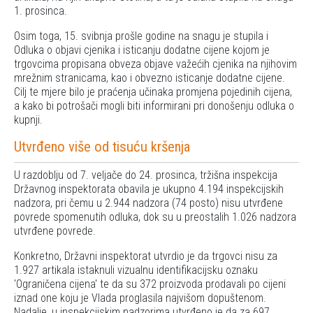
1. prosinca.
Osim toga, 15. svibnja prošle godine na snagu je stupila i
Odluka o objavi cjenika i isticanju dodatne cijene kojom je
trgovcima propisana obveza objave važećih cjenika na njihovim
mrežnim stranicama, kao i obvezno isticanje dodatne cijene.
Cilj te mjere bilo je praćenja učinaka promjena pojedinih cijena,
a kako bi potrošači mogli biti informirani pri donošenju odluka o
kupnji.
Utvrđeno više od tisuću kršenja
U razdoblju od 7. veljače do 24. prosinca, tržišna inspekcija
Državnog inspektorata obavila je ukupno 4.194 inspekcijskih
nadzora, pri čemu u 2.944 nadzora (74 posto) nisu utvrđene
povrede spomenutih odluka, dok su u preostalih 1.026 nadzora
utvrđene povrede.
Konkretno, Državni inspektorat utvrdio je da trgovci nisu za
1.927 artikala istaknuli vizualnu identifikacijsku oznaku
'Ograničena cijena' te da su 372 proizvoda prodavali po cijeni
iznad one koju je Vlada proglasila najvišom dopuštenom.
Nadalje, u inspekcijskim nadzorima utvrđeno je da za 697