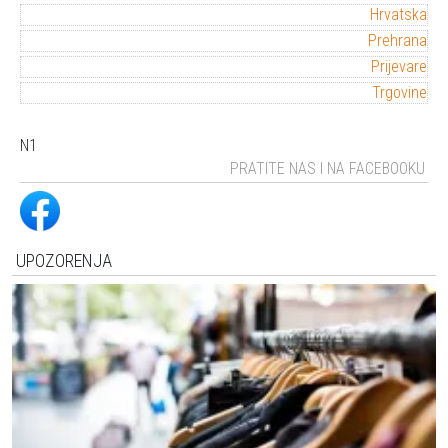
Hrvatska
Prehrana
Prijevare
Trgovine
N1
PRATITE NAS I NA FACEBOOKU
UPOZORENJA