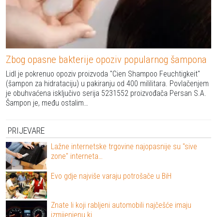
Zbog opasne bakterije opoziv popularnog šampona
Lidl je pokrenuo opoziv proizvoda "Cien Shampoo Feuchtigkeit"
(šampon za hidrataciju) u pakiranju od 400 mililitara. Povlačenjem
je obuhvaćena isključivo serija 5231552 proizvođača Persan S.A.
Šampon je, među ostalim…
PRIJEVARE
Lažne internetske trgovine najopasnije su "sive
zone" interneta…
Evo gdje najviše varaju potrošače u BiH
Znate li koji rabljeni automobili najčešće imaju
izmijenjenu ki…