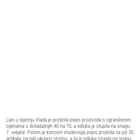
Lani u siječnju Vlada je proširila popis proizvoda s ograničenim
cijenama s dotadašnjih 40 na 70, a odluka je stupila na snagu
7. veljače. Potom je koncem studenoga popis proširila za još 30
artikala, na njih ukupno stotinu, a ta je odluka stupila na snagu