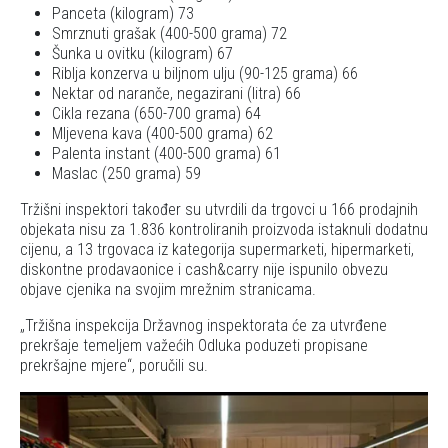
Panceta (kilogram) 73
Smrznuti grašak (400-500 grama) 72
Šunka u ovitku (kilogram) 67
Riblja konzerva u biljnom ulju (90-125 grama) 66
Nektar od naranče, negazirani (litra) 66
Cikla rezana (650-700 grama) 64
Mljevena kava (400-500 grama) 62
Palenta instant (400-500 grama) 61
Maslac (250 grama) 59
Tržišni inspektori također su utvrdili da trgovci u 166 prodajnih
objekata nisu za 1.836 kontroliranih proizvoda istaknuli dodatnu
cijenu, a 13 trgovaca iz kategorija supermarketi, hipermarketi,
diskontne prodavaonice i cash&carry nije ispunilo obvezu
objave cjenika na svojim mrežnim stranicama.
Tržišna inspekcija Državnog inspektorata će za utvrđene
prekršaje temeljem važećih Odluka poduzeti propisane
prekršajne mjere
, poručili su.