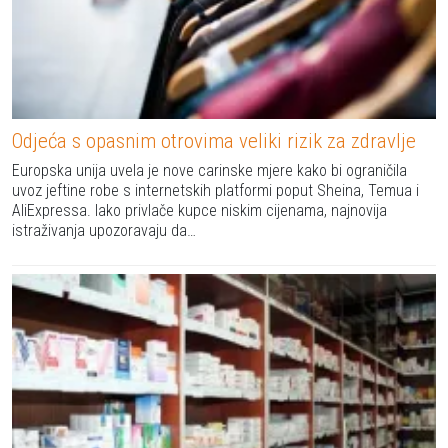
Odjeća s opasnim otrovima veliki rizik za zdravlje
Europska unija uvela je nove carinske mjere kako bi ograničila
uvoz jeftine robe s internetskih platformi poput Sheina, Temua i
AliExpressa. Iako privlače kupce niskim cijenama, najnovija
istraživanja upozoravaju da…