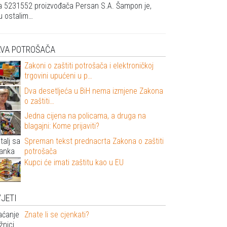
ja 5231552 proizvođača Persan S.A. Šampon je,
 ostalim…
AVA POTROŠAČA
Zakoni o zaštiti potrošača i elektroničkoj
trgovini upućeni u p…
Dva desetljeća u BiH nema izmjene Zakona
o zaštiti…
Jedna cijena na policama, a druga na
blagajni: Kome prijaviti?
Spreman tekst prednacrta Zakona o zaštiti
potrošača
Kupci će imati zaštitu kao u EU
JETI
Znate li se cjenkati?