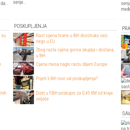
serije…
u da…
seri
među
POSKUPLJENJA
PR
e su
Rast cijena hrane u BiH dvostruko veći
nego u EU
H
Zbog rasta cijena goriva skuplja i dostava
u BiH
e
Cijena mesa naglo rastu diljem Europe
Prijeti li BiH novi val poskupljenja?
ćnih
Dizel u FBiH poskupio za 0,45 KM od kraja
veljače
SAV