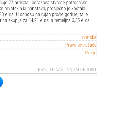
učuje 77 artikala i odražava stvarne potrošačke
ke hrvatskih kućanstava, prosječno je koštala
88 eura. U odnosu na rujan prošle godine, ta je
rica skuplja za 14,21 eura, a temeljna 3,35 eura
Hrvatska
Prava potrošača
Režije
PRATITE NAS I NA FACEBOOKU