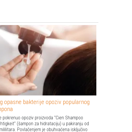
g opasne bakterije opoziv popularnog
mpona
 je pokrenuo opoziv proizvoda "Cien Shampoo
htigkeit" (šampon za hidrataciju) u pakiranju od
mililitara. Povlačenjem je obuhvaćena isključivo