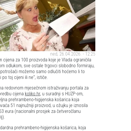
ned, 26.04.2026. - 12:25
m cijena za 100 proizvoda koje je Vlada ograničila
om odlukom, sve ostale trgovci slobodno formiraju,
 potrošači možemo samo odlučiti hoćemo li to
i po toj cijeni ili ne
, ističe.
a redovnom mjesečnom istraživanju portala za
redbu cijena
koliko.hr
, u suradnji s HUZP-om,
ljna prehrambeno-higijenska košarica koja
vaća 51 najnužniji proizvod, u ožujku je iznosila
53 eura (nacionalni prosjek za četveročlanu
lj).
dardna prehrambeno-higijenska košarica, koja