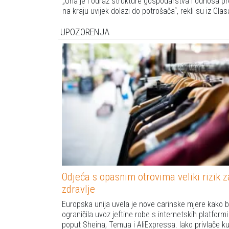
Ona je i odraz strukture gospodarstva i odnosa pr
na kraju uvijek dolazi do potrošača
, rekli su iz Gl
UPOZORENJA
Odjeća s opasnim otrovima veliki rizik z
zdravlje
Europska unija uvela je nove carinske mjere kako b
ograničila uvoz jeftine robe s internetskih platformi
poput Sheina, Temua i AliExpressa. Iako privlače k