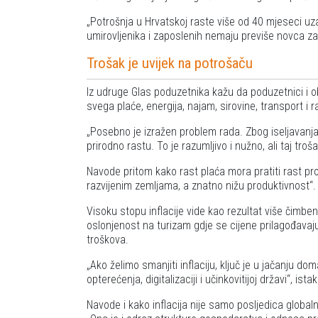
Potrošnja u Hrvatskoj raste više od 40 mjeseci uz
umirovljenika i zaposlenih nemaju previše novca za
Trošak je uvijek na potrošaču
Iz udruge Glas poduzetnika kažu da poduzetnici i obr
svega plaće, energija, najam, sirovine, transport i 
Posebno je izražen problem rada. Zbog iseljavanja
prirodno rastu. To je razumljivo i nužno, ali taj tro
Navode pritom kako rast plaća mora pratiti rast pr
razvijenim zemljama, a znatno nižu produktivnost
.
Visoku stopu inflacije vide kao rezultat više čimbe
oslonjenost na turizam gdje se cijene prilagođavaju
troškova.
Ako želimo smanjiti inflaciju, ključ je u jačanju do
opterećenja, digitalizaciji i učinkovitijoj državi
, ista
Navode i kako inflacija nije samo posljedica globaln