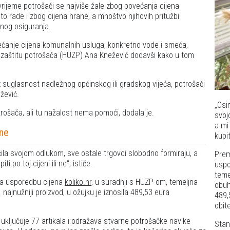
vrijeme potrošači se najviše žale zbog povećanja cijena
o rade i zbog cijena hrane, a mnoštvo njihovih pritužbi
enog osiguranja.
većanje cijena komunalnih usluga, konkretno vode i smeća,
 zaštitu potrošača (HUZP) Ana Knežević dodavši kako u tom
z suglasnost nadležnog općinskog ili gradskog vijeća, potrošači
žević.
Osi
rošača, ali tu nažalost nema pomoći, dodala je.
svoj
a mi
 ne
kupit
ila svojom odlukom, sve ostale trgovci slobodno formiraju, a
Prem
i po toj cijeni ili ne
, ističe.
uspo
teme
za usporedbu cijena
koliko.hr
, u suradnji s HUZP-om, temeljna
obuh
ajnužniji proizvod, u ožujku je iznosila 489,53 eura
489,
obite
ključuje 77 artikala i odražava stvarne potrošačke navike
Stan