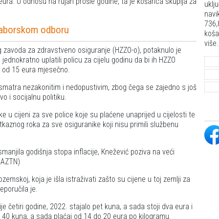
ura. U odnosu na rujan prošle godine, ta je košarica skuplja za
uklj
navi
736,
 saborskom odboru
koša
više.
 zavoda za zdravstveno osiguranje (HZZO-o), potaknulo je
jednokratno uplatili policu za cijelu godinu da bi ih HZZO
e od 15 eura mjesečno.
smatra nezakonitim i nedopustivim, zbog čega se zajedno s još
 i socijalnu politiku.
 u cijeni za sve police koje su plaćene unaprijed u cijelosti te
aznog roka za sve osiguranike koji nisu primili službenu
manjila godišnja stopa inflacije, Knežević poziva na veći
 (AZTN)
emskoj, koja je išla istraživati zašto su cijene u toj zemlji za
reporučila je.
je četiri godine, 2022. stajalo pet kuna, a sada stoji dva eura i
li 40 kuna, a sada plaćaj od 14 do 20 eura po kilogramu.