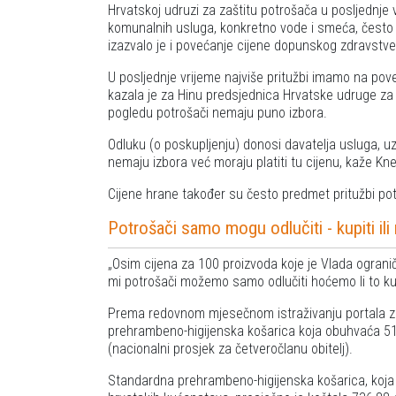
Hrvatskoj udruzi za zaštitu potrošača u posljednje 
komunalnih usluga, konkretno vode i smeća, često t
izazvalo je i povećanje cijene dopunskog zdravstv
U posljednje vrijeme najviše pritužbi imamo na po
kazala je za Hinu predsjednica Hrvatske udruge za
pogledu potrošači nemaju puno izbora.
Odluku (o poskupljenju) donosi davatelja usluga, u
nemaju izbora već moraju platiti tu cijenu, kaže Kne
Cijene hrane također su često predmet pritužbi pot
Potrošači samo mogu odlučiti - kupiti ili
Osim cijena za 100 proizvoda koje je Vlada ogranič
mi potrošači možemo samo odlučiti hoćemo li to kupit
Prema redovnom mjesečnom istraživanju portala 
prehrambeno-higijenska košarica koja obuhvaća 51 n
(nacionalni prosjek za četveročlanu obitelj).
Standardna prehrambeno-higijenska košarica, koja u