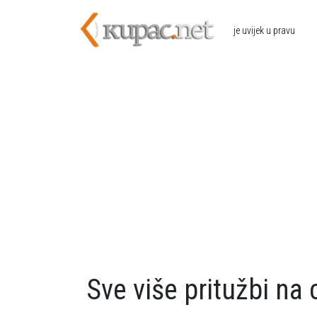
Skoči na glavni sadržaj
je uvijek u pravu
Sve više pritužbi na 