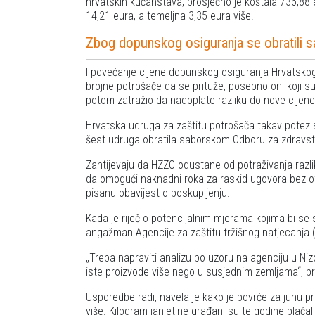
hrvatskih kućanstava, prosječno je koštala 736,88 e
14,21 eura, a temeljna 3,35 eura više.
Zbog dopunskog osiguranja se obratili
I povećanje cijene dopunskog osiguranja Hrvatskog
brojne potrošače da se prituže, posebno oni koji su 
potom zatražio da nadoplate razliku do nove cijen
Hrvatska udruga za zaštitu potrošača takav potez 
šest udruga obratila saborskom Odboru za zdravstvo
Zahtijevaju da HZZO odustane od potraživanja razlike
da omogući naknadni roka za raskid ugovora bez otk
pisanu obavijest o poskupljenju.
Kada je riječ o potencijalnim mjerama kojima bi se s
angažman Agencije za zaštitu tržišnog natjecanja
Treba napraviti analizu po uzoru na agenciju u Nizoz
iste proizvode više nego u susjednim zemljama
, p
Usporedbe radi, navela je kako je povrće za juhu pri
više. Kilogram janjetine građani su te godine plaća