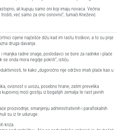
astopno, ali kupuju samo oni koji imaju novaca. Većina
 trošiti, već samo za ono osnovno
, tumači Knežević.
tnici cijene najčešće dižu kad im rastu troškovi, a to su prije
razna druga davanja.
 i manjka radne snage, poslodavci se bore za radnike i plaće
šak se onda mora negdje pokriti
, ističu.
oduktivnosti, te kako
dugoročno nije održivo imati plaće kao u
nika, ovisnost o uvozu, posebno hrane, zatim prevelika
 kupovnoj moći gostiju iz bogatijih zemalja te rast javnih
maće proizvodnje, smanjenju administrativnih i parafiskalnih
knuli su iz te uduruge.
ih kriza.