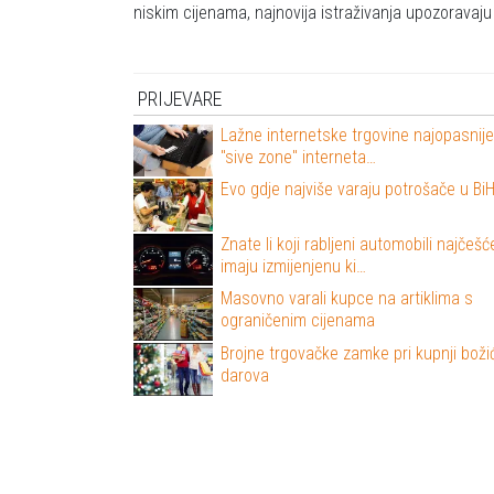
niskim cijenama, najnovija istraživanja upozoravaj
PRIJEVARE
Lažne internetske trgovine najopasnij
"sive zone" interneta…
Evo gdje najviše varaju potrošače u Bi
Znate li koji rabljeni automobili najčešć
imaju izmijenjenu ki…
Masovno varali kupce na artiklima s
ograničenim cijenama
Brojne trgovačke zamke pri kupnji boži
darova