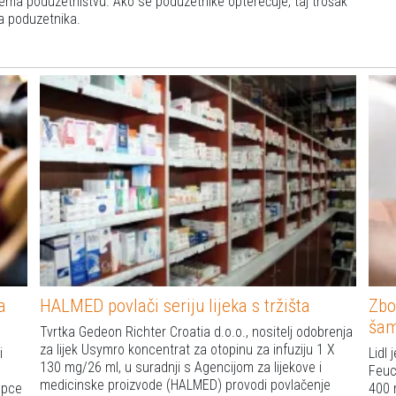
ema poduzetništvu. Ako se poduzetnike opterećuje, taj trošak
asa poduzetnika.
a
HALMED povlači seriju lijeka s tržišta
Zbo
ša
Tvrtka Gedeon Richter Croatia d.o.o., nositelj odobrenja
za lijek Usymro koncentrat za otopinu za infuziju 1 X
i
Lidl
130 mg/26 ml, u suradnji s Agencijom za lijekove i
Feuc
medicinske proizvode (HALMED) provodi povlačenje
upce
400 