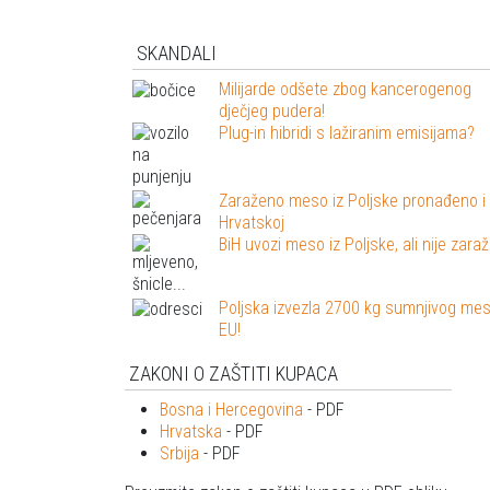
SKANDALI
Milijarde odšete zbog kancerogenog
dječjeg pudera!
Plug-in hibridi s lažiranim emisijama?
Zaraženo meso iz Poljske pronađeno i
Hrvatskoj
BiH uvozi meso iz Poljske, ali nije zara
Poljska izvezla 2700 kg sumnjivog me
EU!
ZAKONI O ZAŠTITI KUPACA
Bosna i Hercegovina
- PDF
Hrvatska
- PDF
Srbija
- PDF