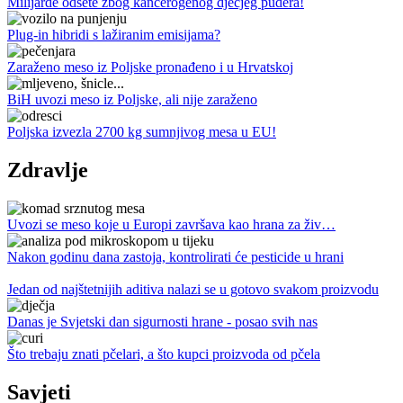
Milijarde odšete zbog kancerogenog dječjeg pudera!
Plug-in hibridi s lažiranim emisijama?
Zaraženo meso iz Poljske pronađeno i u Hrvatskoj
BiH uvozi meso iz Poljske, ali nije zaraženo
Poljska izvezla 2700 kg sumnjivog mesa u EU!
Zdravlje
Uvozi se meso koje u Europi završava kao hrana za živ…
Nakon godinu dana zastoja, kontrolirati će pesticide u hrani
Jedan od najštetnijih aditiva nalazi se u gotovo svakom proizvodu
Danas je Svjetski dan sigurnosti hrane - posao svih nas
Što trebaju znati pčelari, a što kupci proizvoda od pčela
Savjeti