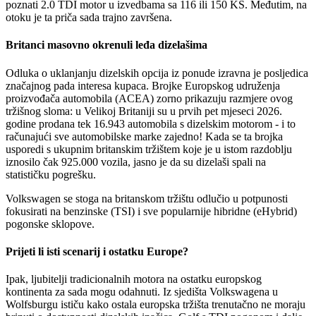
poznati 2.0 TDI motor u izvedbama sa 116 ili 150 KS. Međutim, na
otoku je ta priča sada trajno završena.
Britanci masovno okrenuli leđa dizelašima
Odluka o uklanjanju dizelskih opcija iz ponude izravna je posljedica
značajnog pada interesa kupaca. Brojke Europskog udruženja
proizvođača automobila (ACEA) zorno prikazuju razmjere ovog
tržišnog sloma: u Velikoj Britaniji su u prvih pet mjeseci 2026.
godine prodana tek 16.943 automobila s dizelskim motorom - i to
računajući sve automobilske marke zajedno! Kada se ta brojka
usporedi s ukupnim britanskim tržištem koje je u istom razdoblju
iznosilo čak 925.000 vozila, jasno je da su dizelaši spali na
statističku pogrešku.
Volkswagen se stoga na britanskom tržištu odlučio u potpunosti
fokusirati na benzinske (TSI) i sve popularnije hibridne (eHybrid)
pogonske sklopove.
Prijeti li isti scenarij i ostatku Europe?
Ipak, ljubitelji tradicionalnih motora na ostatku europskog
kontinenta za sada mogu odahnuti. Iz sjedišta Volkswagena u
Wolfsburgu ističu kako ostala europska tržišta trenutačno ne moraju