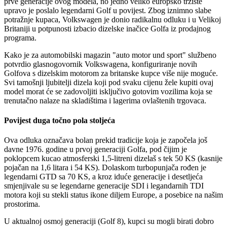
prve generacije ovog modela, no jedno veliko europsko tržište
upravo je poslalo legendarni Golf u povijest. Zbog iznimno slabe
potražnje kupaca, Volkswagen je donio radikalnu odluku i u Velikoj
Britaniji u potpunosti izbacio dizelske inačice Golfa iz prodajnog
programa.
Kako je za automobilski magazin "auto motor und sport" službeno
potvrdio glasnogovornik Volkswagena, konfiguriranje novih
Golfova s dizelskim motorom za britanske kupce više nije moguće.
Svi tamošnji ljubitelji dizela koji pod svaku cijenu žele kupiti ovaj
model morat će se zadovoljiti isključivo gotovim vozilima koja se
trenutačno nalaze na skladištima i lagerima ovlaštenih trgovaca.
Povijest duga točno pola stoljeća
Ova odluka označava bolan prekid tradicije koja je započela još
davne 1976. godine u prvoj generaciji Golfa, pod čijim je
poklopcem kucao atmosferski 1,5-litreni dizelaš s tek 50 KS (kasnije
pojačan na 1,6 litara i 54 KS). Dolaskom turbopunjača rođen je
legendarni GTD sa 70 KS, a kroz iduće generacije i desetljeća
smjenjivale su se legendarne generacije SDI i legandarnih TDI
motora koji su stekli status ikone diljem Europe, a posebice na našim
prostorima.
U aktualnoj osmoj generaciji (Golf 8), kupci su mogli birati dobro