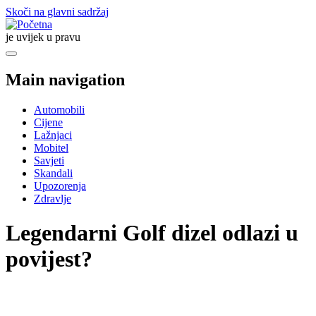
Skoči na glavni sadržaj
je uvijek u pravu
Main navigation
Automobili
Cijene
Lažnjaci
Mobitel
Savjeti
Skandali
Upozorenja
Zdravlje
Legendarni Golf dizel odlazi u
povijest?