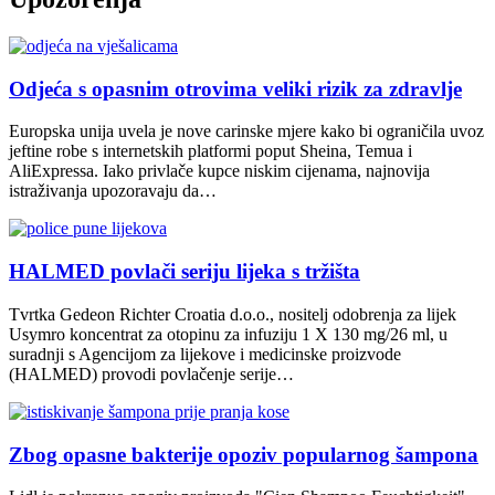
Odjeća s opasnim otrovima veliki rizik za zdravlje
Europska unija uvela je nove carinske mjere kako bi ograničila uvoz
jeftine robe s internetskih platformi poput Sheina, Temua i
AliExpressa. Iako privlače kupce niskim cijenama, najnovija
istraživanja upozoravaju da…
HALMED povlači seriju lijeka s tržišta
Tvrtka Gedeon Richter Croatia d.o.o., nositelj odobrenja za lijek
Usymro koncentrat za otopinu za infuziju 1 X 130 mg/26 ml, u
suradnji s Agencijom za lijekove i medicinske proizvode
(HALMED) provodi povlačenje serije…
Zbog opasne bakterije opoziv popularnog šampona