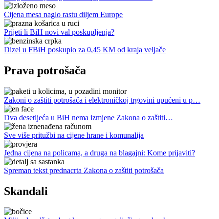
Cijena mesa naglo rastu diljem Europe
Prijeti li BiH novi val poskupljenja?
Dizel u FBiH poskupio za 0,45 KM od kraja veljače
Prava potrošača
Zakoni o zaštiti potrošača i elektroničkoj trgovini upućeni u p…
Dva desetljeća u BiH nema izmjene Zakona o zaštiti…
Sve više pritužbi na cijene hrane i komunalija
Jedna cijena na policama, a druga na blagajni: Kome prijaviti?
Spreman tekst prednacrta Zakona o zaštiti potrošača
Skandali