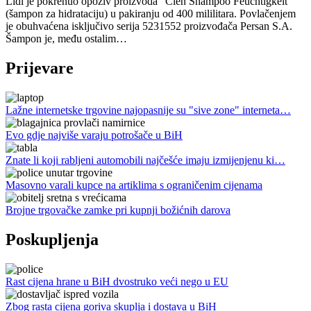
Lidl je pokrenuo opoziv proizvoda "Cien Shampoo Feuchtigkeit"
(šampon za hidrataciju) u pakiranju od 400 mililitara. Povlačenjem
je obuhvaćena isključivo serija 5231552 proizvođača Persan S.A.
Šampon je, među ostalim…
Prijevare
Lažne internetske trgovine najopasnije su "sive zone" interneta…
Evo gdje najviše varaju potrošače u BiH
Znate li koji rabljeni automobili najčešće imaju izmijenjenu ki…
Masovno varali kupce na artiklima s ograničenim cijenama
Brojne trgovačke zamke pri kupnji božićnih darova
Poskupljenja
Rast cijena hrane u BiH dvostruko veći nego u EU
Zbog rasta cijena goriva skuplja i dostava u BiH