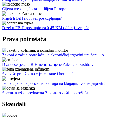
Cijena mesa naglo rastu diljem Europe
Prijeti li BiH novi val poskupljenja?
Dizel u FBiH poskupio za 0,45 KM od kraja veljače
Prava potrošača
Zakoni o zaštiti potrošača i elektroničkoj trgovini upućeni u p…
Dva desetljeća u BiH nema izmjene Zakona o zaštiti…
Sve više pritužbi na cijene hrane i komunalija
Jedna cijena na policama, a druga na blagajni: Kome prijaviti?
Spreman tekst prednacrta Zakona o zaštiti potrošača
Skandali