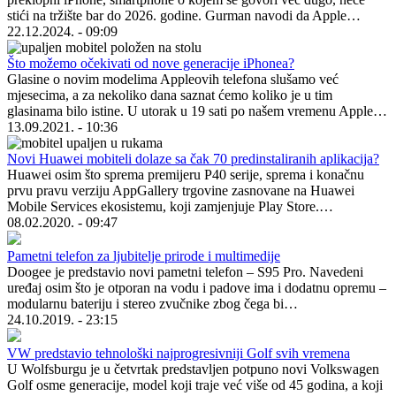
stići na tržište bar do 2026. godine. Gurman navodi da Apple…
22.12.2024. - 09:09
Što možemo očekivati od nove generacije iPhonea?
Glasine o novim modelima Appleovih telefona slušamo već
mjesecima, a za nekoliko dana saznat ćemo koliko je u tim
glasinama bilo istine. U utorak u 19 sati po našem vremenu Apple…
13.09.2021. - 10:36
Novi Huawei mobiteli dolaze sa čak 70 predinstaliranih aplikacija?
Huawei osim što sprema premijeru P40 serije, sprema i konačnu
prvu pravu verziju AppGallery trgovine zasnovane na Huawei
Mobile Services ekosistemu, koji zamjenjuje Play Store.…
08.02.2020. - 09:47
Pametni telefon za ljubitelje prirode i multimedije
Doogee je predstavio novi pametni telefon – S95 Pro. Navedeni
uređaj osim što je otporan na vodu i padove ima i dodatnu opremu –
modularnu bateriju i stereo zvučnike zbog čega bi…
24.10.2019. - 23:15
VW predstavio tehnološki najprogresivniji Golf svih vremena
U Wolfsburgu je u četvrtak predstavljen potpuno novi Volkswagen
Golf osme generacije, model koji traje već više od 45 godina, a koji