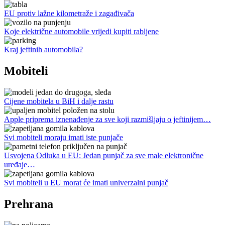
EU protiv lažne kilometraže i zagađivača
Koje električne automobile vrijedi kupiti rabljene
Kraj jeftinih automobila?
Mobiteli
Cijene mobitela u BiH i dalje rastu
Apple priprema iznenađenje za sve koji razmišljaju o jeftinijem…
Svi mobiteli moraju imati iste punjače
Usvojena Odluka u EU: Jedan punjač za sve male elektronične
uređaje…
Svi mobiteli u EU morat će imati univerzalni punjač
Prehrana