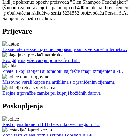
Lidl je pokrenuo opoziv proizvoda "Cien Shampoo Feuchtigkeit"
(šampon za hidrataciju) u pakiranju od 400 mililitara. Povlačenjem
je obuhvaćena isključivo serija 5231552 proizvođača Persan S.A.
Šampon je, među ostalim…
Prijevare
Lažne internetske trgovine najopasnije su "sive zone" interneta…
Evo gdje najviše varaju potrošače u BiH
Znate li koji rabljeni automobili najčešće imaju izmijenjenu ki…
Masovno varali kupce na artiklima s ograničenim cijenama
Brojne trgovačke zamke pri kupnji božićnih darova
Poskupljenja
Rast cijena hrane u BiH dvostruko veći nego u EU
Zbog rasta cijena goriva skuplja i dostava u BiH