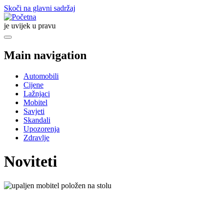
Skoči na glavni sadržaj
je uvijek u pravu
Main navigation
Automobili
Cijene
Lažnjaci
Mobitel
Savjeti
Skandali
Upozorenja
Zdravlje
Noviteti