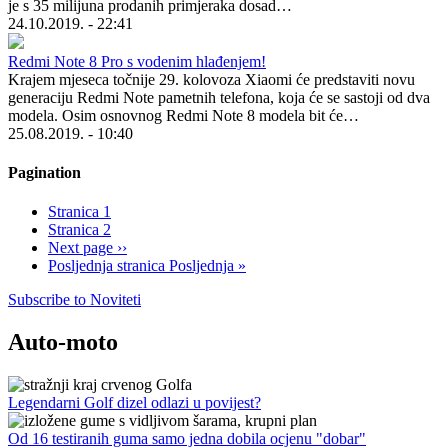
je s 35 milijuna prodanih primjeraka dosad…
24.10.2019. - 22:41
Redmi Note 8 Pro s vodenim hlađenjem!
Krajem mjeseca točnije 29. kolovoza Xiaomi će predstaviti novu
generaciju Redmi Note pametnih telefona, koja će se sastoji od dva
modela. Osim osnovnog Redmi Note 8 modela bit će…
25.08.2019. - 10:40
Pagination
Stranica
1
Stranica
2
Next page
››
Posljednja stranica
Posljednja »
Subscribe to Noviteti
Auto-moto
Legendarni Golf dizel odlazi u povijest?
Od 16 testiranih guma samo jedna dobila ocjenu "dobar"