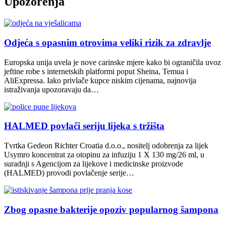
Upozorenja
Odjeća s opasnim otrovima veliki rizik za zdravlje
Europska unija uvela je nove carinske mjere kako bi ograničila uvoz
jeftine robe s internetskih platformi poput Sheina, Temua i
AliExpressa. Iako privlače kupce niskim cijenama, najnovija
istraživanja upozoravaju da…
HALMED povlači seriju lijeka s tržišta
Tvrtka Gedeon Richter Croatia d.o.o., nositelj odobrenja za lijek
Usymro koncentrat za otopinu za infuziju 1 X 130 mg/26 ml, u
suradnji s Agencijom za lijekove i medicinske proizvode
(HALMED) provodi povlačenje serije…
Zbog opasne bakterije opoziv popularnog šampona