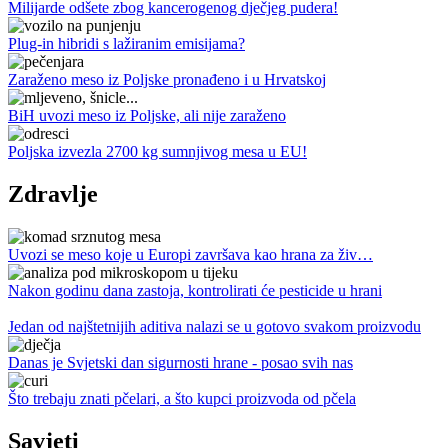
Milijarde odšete zbog kancerogenog dječjeg pudera!
Plug-in hibridi s lažiranim emisijama?
Zaraženo meso iz Poljske pronađeno i u Hrvatskoj
BiH uvozi meso iz Poljske, ali nije zaraženo
Poljska izvezla 2700 kg sumnjivog mesa u EU!
Zdravlje
Uvozi se meso koje u Europi završava kao hrana za živ…
Nakon godinu dana zastoja, kontrolirati će pesticide u hrani
Jedan od najštetnijih aditiva nalazi se u gotovo svakom proizvodu
Danas je Svjetski dan sigurnosti hrane - posao svih nas
Što trebaju znati pčelari, a što kupci proizvoda od pčela
Savjeti