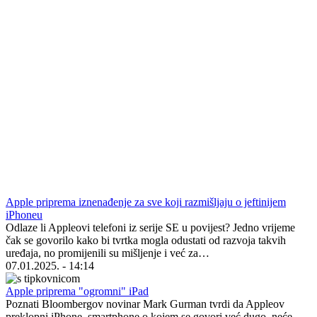
Apple priprema iznenađenje za sve koji razmišljaju o jeftinijem
iPhoneu
Odlaze li Appleovi telefoni iz serije SE u povijest? Jedno vrijeme
čak se govorilo kako bi tvrtka mogla odustati od razvoja takvih
uređaja, no promijenili su mišljenje i već za…
07.01.2025. - 14:14
Apple priprema "ogromni" iPad
Poznati Bloombergov novinar Mark Gurman tvrdi da Appleov
preklopni iPhone, smartphone o kojem se govori već dugo, neće