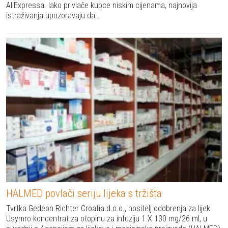
AliExpressa. Iako privlače kupce niskim cijenama, najnovija
istraživanja upozoravaju da…
HALMED povlači seriju lijeka s tržišta
Tvrtka Gedeon Richter Croatia d.o.o., nositelj odobrenja za lijek
Usymro koncentrat za otopinu za infuziju 1 X 130 mg/26 ml, u