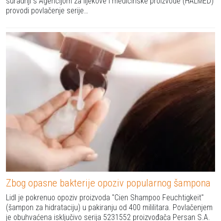
suradnji s Agencijom za lijekove i medicinske proizvode (HALMED)
provodi povlačenje serije…
Zbog opasne bakterije opoziv popularnog šampona
Lidl je pokrenuo opoziv proizvoda "Cien Shampoo Feuchtigkeit"
(šampon za hidrataciju) u pakiranju od 400 mililitara. Povlačenjem
je obuhvaćena isključivo serija 5231552 proizvođača Persan S.A.