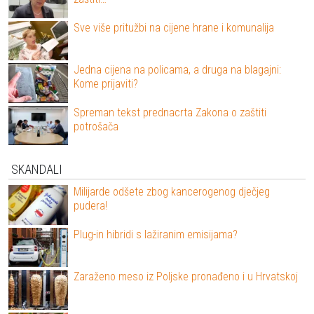
Sve više pritužbi na cijene hrane i komunalija
Jedna cijena na policama, a druga na blagajni:
Kome prijaviti?
Spreman tekst prednacrta Zakona o zaštiti
potrošača
SKANDALI
Milijarde odšete zbog kancerogenog dječjeg
pudera!
Plug-in hibridi s lažiranim emisijama?
Zaraženo meso iz Poljske pronađeno i u Hrvatskoj