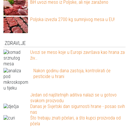
BiH uvozi meso iz Poljske, ali nije zaraženo
Poljska izvezla 2700 kg sumnjivog mesa u EU!
ZDRAVLJE
Uvozi se meso koje u Europi završava kao hrana za
živ…
Nakon godinu dana zastoja, kontrolirati će
pesticide u hrani
Jedan od najštetnijih aditiva nalazi se u gotovo
svakom proizvodu
Danas je Svjetski dan sigurnosti hrane - posao svih
nas
Što trebaju znati pčelari, a što kupci proizvoda od
pčela