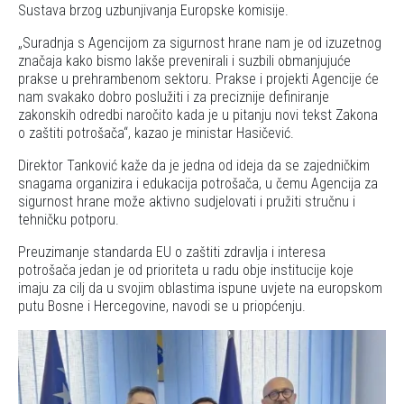
Sustava brzog uzbunjivanja Europske komisije.
Suradnja s Agencijom za sigurnost hrane nam je od izuzetnog
značaja kako bismo lakše prevenirali i suzbili obmanjujuće
prakse u prehrambenom sektoru. Prakse i projekti Agencije će
nam svakako dobro poslužiti i za preciznije definiranje
zakonskih odredbi naročito kada je u pitanju novi tekst Zakona
o zaštiti potrošača
, kazao je ministar Hasičević.
Direktor Tanković kaže da je jedna od ideja da se zajedničkim
snagama organizira i edukacija potrošača, u čemu Agencija za
sigurnost hrane može aktivno sudjelovati i pružiti stručnu i
tehničku potporu.
Preuzimanje standarda EU o zaštiti zdravlja i interesa
potrošača jedan je od prioriteta u radu obje institucije koje
imaju za cilj da u svojim oblastima ispune uvjete na europskom
putu Bosne i Hercegovine, navodi se u priopćenju.