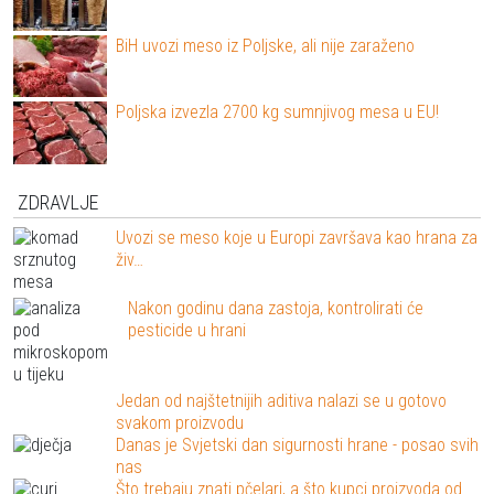
BiH uvozi meso iz Poljske, ali nije zaraženo
Poljska izvezla 2700 kg sumnjivog mesa u EU!
ZDRAVLJE
Uvozi se meso koje u Europi završava kao hrana za
živ…
Nakon godinu dana zastoja, kontrolirati će
pesticide u hrani
Jedan od najštetnijih aditiva nalazi se u gotovo
svakom proizvodu
Danas je Svjetski dan sigurnosti hrane - posao svih
nas
Što trebaju znati pčelari, a što kupci proizvoda od