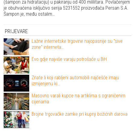
(šampon za hidrataciju) u pakiranju od 400 mililitara. Povlačenjem
je obuhvaćena isključivo serija 5231552 proizvođača Persan S.A.
Šampon je, među ostalim…
PRIJEVARE
Lažne internetske trgovine najopasnije su "sive
zone" interneta…
Evo gdje najviše varaju potrošače u BiH
Znate li koji rabljeni automobili najčešće imaju
izmijenjenu ki…
Masovno varali kupce na artiklima s ograničenim
cijenama
Brojne trgovačke zamke pri kupnji božićnih darova