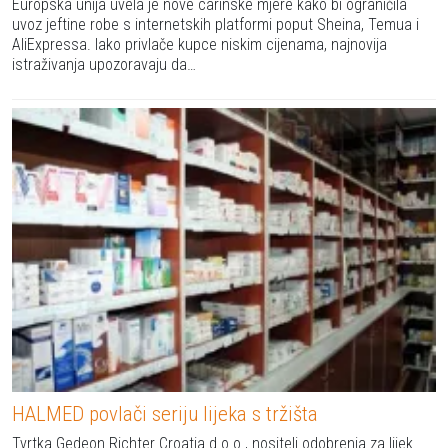
Europska unija uvela je nove carinske mjere kako bi ograničila
uvoz jeftine robe s internetskih platformi poput Sheina, Temua i
AliExpressa. Iako privlače kupce niskim cijenama, najnovija
istraživanja upozoravaju da…
HALMED povlači seriju lijeka s tržišta
Tvrtka Gedeon Richter Croatia d.o.o., nositelj odobrenja za lijek