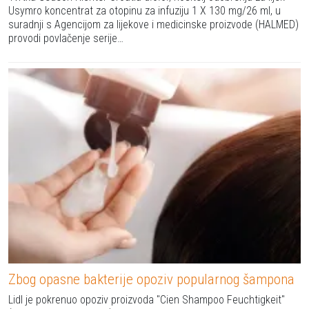
Usymro koncentrat za otopinu za infuziju 1 X 130 mg/26 ml, u
suradnji s Agencijom za lijekove i medicinske proizvode (HALMED)
provodi povlačenje serije…
Zbog opasne bakterije opoziv popularnog šampona
Lidl je pokrenuo opoziv proizvoda "Cien Shampoo Feuchtigkeit"