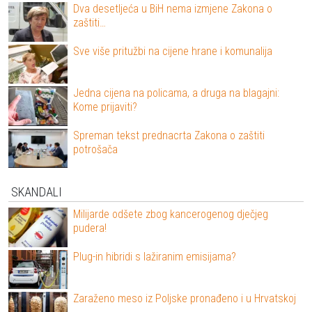
Dva desetljeća u BiH nema izmjene Zakona o
zaštiti…
Sve više pritužbi na cijene hrane i komunalija
Jedna cijena na policama, a druga na blagajni:
Kome prijaviti?
Spreman tekst prednacrta Zakona o zaštiti
potrošača
SKANDALI
Milijarde odšete zbog kancerogenog dječjeg
pudera!
Plug-in hibridi s lažiranim emisijama?
Zaraženo meso iz Poljske pronađeno i u Hrvatskoj