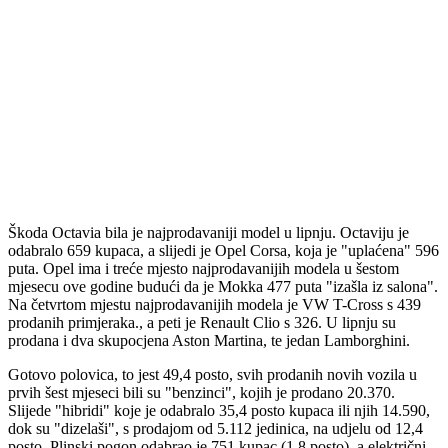
Škoda Octavia bila je najprodavaniji model u lipnju. Octaviju je
odabralo 659 kupaca, a slijedi je Opel Corsa, koja je "uplaćena" 596
puta. Opel ima i treće mjesto najprodavanijih modela u šestom
mjesecu ove godine budući da je Mokka 477 puta "izašla iz salona".
Na četvrtom mjestu najprodavanijih modela je VW T-Cross s 439
prodanih primjeraka., a peti je Renault Clio s 326. U lipnju su
prodana i dva skupocjena Aston Martina, te jedan Lamborghini.
Gotovo polovica, to jest 49,4 posto, svih prodanih novih vozila u
prvih šest mjeseci bili su "benzinci", kojih je prodano 20.370.
Slijede "hibridi" koje je odabralo 35,4 posto kupaca ili njih 14.590,
dok su "dizelaši", s prodajom od 5.112 jedinica, na udjelu od 12,4
posto. Plinski pogon odabrao je 751 kupac (1,8 posto), a električni