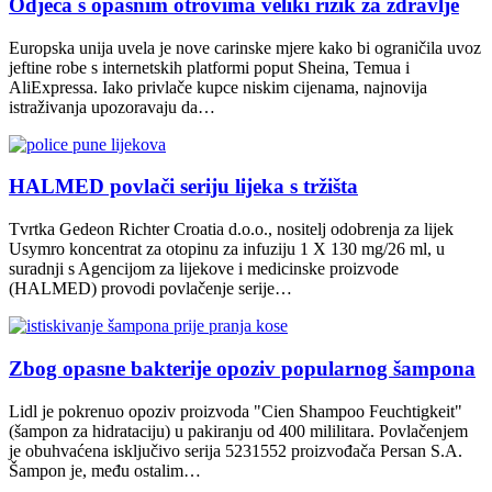
Odjeća s opasnim otrovima veliki rizik za zdravlje
Europska unija uvela je nove carinske mjere kako bi ograničila uvoz
jeftine robe s internetskih platformi poput Sheina, Temua i
AliExpressa. Iako privlače kupce niskim cijenama, najnovija
istraživanja upozoravaju da…
HALMED povlači seriju lijeka s tržišta
Tvrtka Gedeon Richter Croatia d.o.o., nositelj odobrenja za lijek
Usymro koncentrat za otopinu za infuziju 1 X 130 mg/26 ml, u
suradnji s Agencijom za lijekove i medicinske proizvode
(HALMED) provodi povlačenje serije…
Zbog opasne bakterije opoziv popularnog šampona
Lidl je pokrenuo opoziv proizvoda "Cien Shampoo Feuchtigkeit"
(šampon za hidrataciju) u pakiranju od 400 mililitara. Povlačenjem
je obuhvaćena isključivo serija 5231552 proizvođača Persan S.A.
Šampon je, među ostalim…