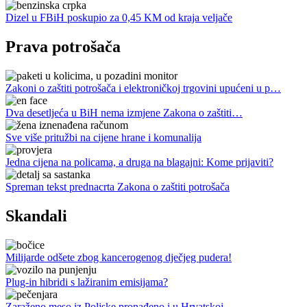
Dizel u FBiH poskupio za 0,45 KM od kraja veljače
Prava potrošača
Zakoni o zaštiti potrošača i elektroničkoj trgovini upućeni u p…
Dva desetljeća u BiH nema izmjene Zakona o zaštiti…
Sve više pritužbi na cijene hrane i komunalija
Jedna cijena na policama, a druga na blagajni: Kome prijaviti?
Spreman tekst prednacrta Zakona o zaštiti potrošača
Skandali
Milijarde odšete zbog kancerogenog dječjeg pudera!
Plug-in hibridi s lažiranim emisijama?
Zaraženo meso iz Poljske pronađeno i u Hrvatskoj