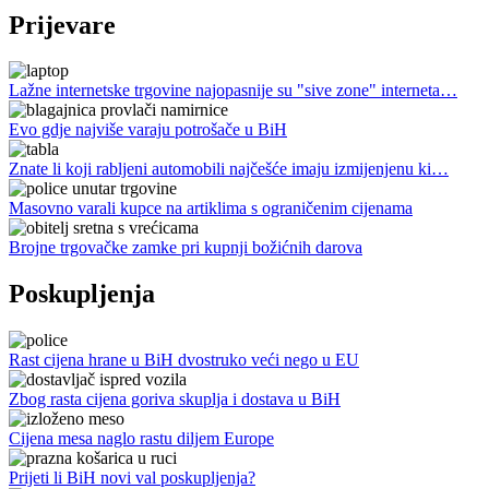
Prijevare
Lažne internetske trgovine najopasnije su "sive zone" interneta…
Evo gdje najviše varaju potrošače u BiH
Znate li koji rabljeni automobili najčešće imaju izmijenjenu ki…
Masovno varali kupce na artiklima s ograničenim cijenama
Brojne trgovačke zamke pri kupnji božićnih darova
Poskupljenja
Rast cijena hrane u BiH dvostruko veći nego u EU
Zbog rasta cijena goriva skuplja i dostava u BiH
Cijena mesa naglo rastu diljem Europe
Prijeti li BiH novi val poskupljenja?