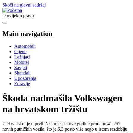
Skoči na glavni sadržaj
je uvijek u pravu
Main navigation
Automobili
Cijene
Lažnjaci
Mobitel
Savjeti
Skandali
Upozorenja
Zdravlje
Škoda nadmašila Volkswagen
na hrvatskom tržištu
U Hrvatskoj je u prvih šest mjeseci ove godine prodano 41.257
novih putničkih vozila, što je 6,3 posto više nego u istom razdoblju