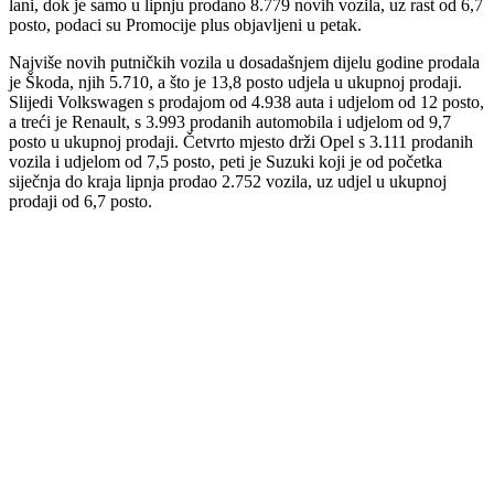
lani, dok je samo u lipnju prodano 8.779 novih vozila, uz rast od 6,7
posto, podaci su Promocije plus objavljeni u petak.
Najviše novih putničkih vozila u dosadašnjem dijelu godine prodala
je Škoda, njih 5.710, a što je 13,8 posto udjela u ukupnoj prodaji.
Slijedi Volkswagen s prodajom od 4.938 auta i udjelom od 12 posto,
a treći je Renault, s 3.993 prodanih automobila i udjelom od 9,7
posto u ukupnoj prodaji. Četvrto mjesto drži Opel s 3.111 prodanih
vozila i udjelom od 7,5 posto, peti je Suzuki koji je od početka
siječnja do kraja lipnja prodao 2.752 vozila, uz udjel u ukupnoj
prodaji od 6,7 posto.