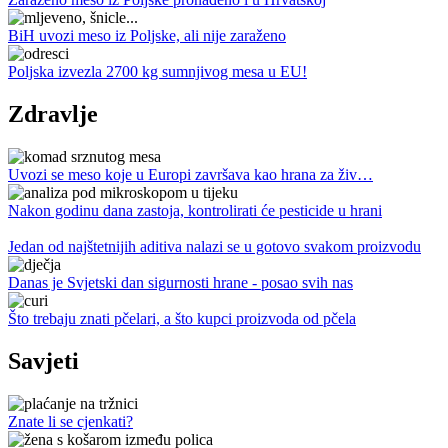
BiH uvozi meso iz Poljske, ali nije zaraženo
Poljska izvezla 2700 kg sumnjivog mesa u EU!
Zdravlje
Uvozi se meso koje u Europi završava kao hrana za živ…
Nakon godinu dana zastoja, kontrolirati će pesticide u hrani
Jedan od najštetnijih aditiva nalazi se u gotovo svakom proizvodu
Danas je Svjetski dan sigurnosti hrane - posao svih nas
Što trebaju znati pčelari, a što kupci proizvoda od pčela
Savjeti
Znate li se cjenkati?